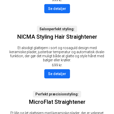
999
kr.
Se detaljer
Salonperfekt styling
NICMA Styling Hair Straightener
Et alsidigt glattejern i sort og rosaguld design med
keramiske plader, justerbar temperatur og automatisk dvale-
funktion, der gør det muligt både at glatte og style håret med
bølger eller krøller.
699
kr.
Se detaljer
Perfekt præcisionstyling
MicroFlat Straightener
Et lille og let glattejern med keramiske plader, der er velegnet