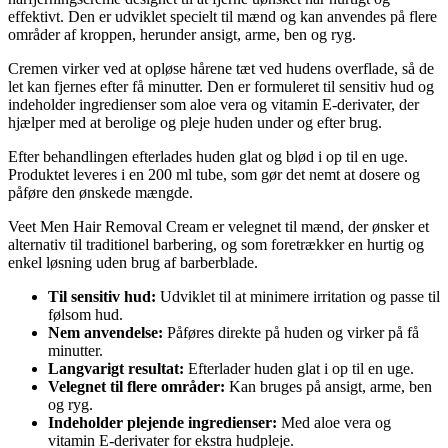
effektivt. Den er udviklet specielt til mænd og kan anvendes på flere
områder af kroppen, herunder ansigt, arme, ben og ryg.
Cremen virker ved at opløse hårene tæt ved hudens overflade, så de
let kan fjernes efter få minutter. Den er formuleret til sensitiv hud og
indeholder ingredienser som aloe vera og vitamin E-derivater, der
hjælper med at berolige og pleje huden under og efter brug.
Efter behandlingen efterlades huden glat og blød i op til en uge.
Produktet leveres i en 200 ml tube, som gør det nemt at dosere og
påføre den ønskede mængde.
Veet Men Hair Removal Cream er velegnet til mænd, der ønsker et
alternativ til traditionel barbering, og som foretrækker en hurtig og
enkel løsning uden brug af barberblade.
Til sensitiv hud:
Udviklet til at minimere irritation og passe til
følsom hud.
Nem anvendelse:
Påføres direkte på huden og virker på få
minutter.
Langvarigt resultat:
Efterlader huden glat i op til en uge.
Velegnet til flere områder:
Kan bruges på ansigt, arme, ben
og ryg.
Indeholder plejende ingredienser:
Med aloe vera og
vitamin E-derivater for ekstra hudpleje.