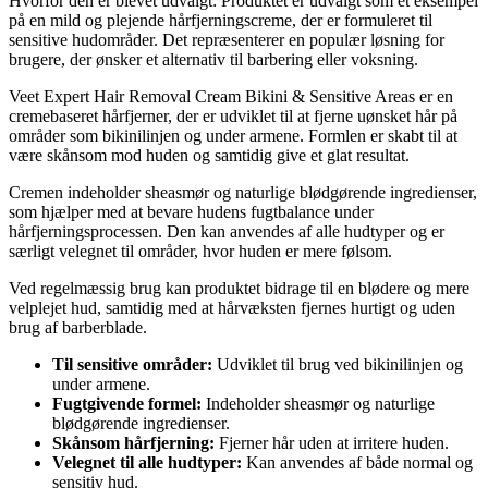
Hvorfor den er blevet udvalgt: Produktet er udvalgt som et eksempel
på en mild og plejende hårfjerningscreme, der er formuleret til
sensitive hudområder. Det repræsenterer en populær løsning for
brugere, der ønsker et alternativ til barbering eller voksning.
Veet Expert Hair Removal Cream Bikini & Sensitive Areas er en
cremebaseret hårfjerner, der er udviklet til at fjerne uønsket hår på
områder som bikinilinjen og under armene. Formlen er skabt til at
være skånsom mod huden og samtidig give et glat resultat.
Cremen indeholder sheasmør og naturlige blødgørende ingredienser,
som hjælper med at bevare hudens fugtbalance under
hårfjerningsprocessen. Den kan anvendes af alle hudtyper og er
særligt velegnet til områder, hvor huden er mere følsom.
Ved regelmæssig brug kan produktet bidrage til en blødere og mere
velplejet hud, samtidig med at hårvæksten fjernes hurtigt og uden
brug af barberblade.
Til sensitive områder:
Udviklet til brug ved bikinilinjen og
under armene.
Fugtgivende formel:
Indeholder sheasmør og naturlige
blødgørende ingredienser.
Skånsom hårfjerning:
Fjerner hår uden at irritere huden.
Velegnet til alle hudtyper:
Kan anvendes af både normal og
sensitiv hud.