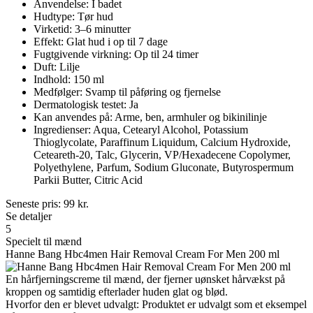
Anvendelse: I badet
Hudtype: Tør hud
Virketid: 3–6 minutter
Effekt: Glat hud i op til 7 dage
Fugtgivende virkning: Op til 24 timer
Duft: Lilje
Indhold: 150 ml
Medfølger: Svamp til påføring og fjernelse
Dermatologisk testet: Ja
Kan anvendes på: Arme, ben, armhuler og bikinilinje
Ingredienser: Aqua, Cetearyl Alcohol, Potassium
Thioglycolate, Paraffinum Liquidum, Calcium Hydroxide,
Ceteareth-20, Talc, Glycerin, VP/Hexadecene Copolymer,
Polyethylene, Parfum, Sodium Gluconate, Butyrospermum
Parkii Butter, Citric Acid
Seneste pris:
99
kr.
Se detaljer
5
Specielt til mænd
Hanne Bang Hbc4men Hair Removal Cream For Men 200 ml
En hårfjerningscreme til mænd, der fjerner uønsket hårvækst på
kroppen og samtidig efterlader huden glat og blød.
Hvorfor den er blevet udvalgt: Produktet er udvalgt som et eksempel