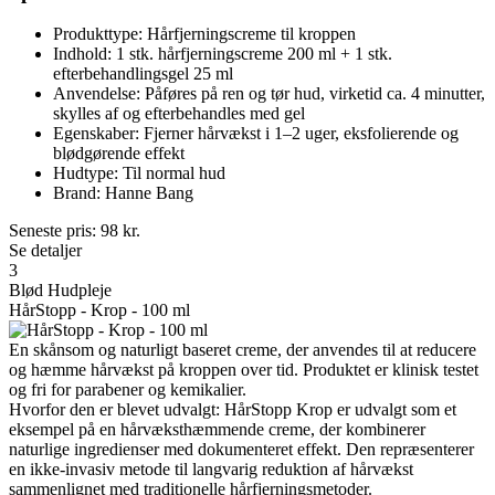
Produkttype: Hårfjerningscreme til kroppen
Indhold: 1 stk. hårfjerningscreme 200 ml + 1 stk.
efterbehandlingsgel 25 ml
Anvendelse: Påføres på ren og tør hud, virketid ca. 4 minutter,
skylles af og efterbehandles med gel
Egenskaber: Fjerner hårvækst i 1–2 uger, eksfolierende og
blødgørende effekt
Hudtype: Til normal hud
Brand: Hanne Bang
Seneste pris:
98
kr.
Se detaljer
3
Blød Hudpleje
HårStopp - Krop - 100 ml
En skånsom og naturligt baseret creme, der anvendes til at reducere
og hæmme hårvækst på kroppen over tid. Produktet er klinisk testet
og fri for parabener og kemikalier.
Hvorfor den er blevet udvalgt: HårStopp Krop er udvalgt som et
eksempel på en hårvæksthæmmende creme, der kombinerer
naturlige ingredienser med dokumenteret effekt. Den repræsenterer
en ikke-invasiv metode til langvarig reduktion af hårvækst
sammenlignet med traditionelle hårfjerningsmetoder.