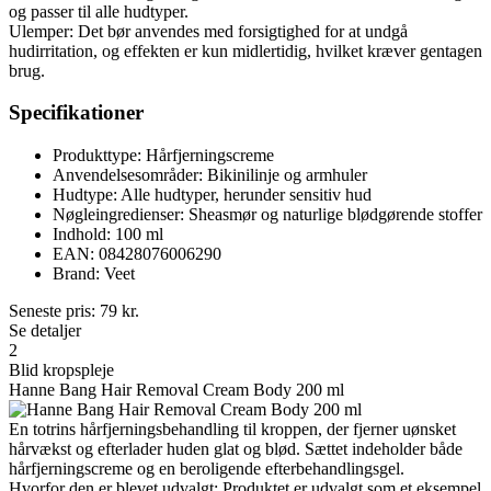
og passer til alle hudtyper.
Ulemper: Det bør anvendes med forsigtighed for at undgå
hudirritation, og effekten er kun midlertidig, hvilket kræver gentagen
brug.
Specifikationer
Produkttype: Hårfjerningscreme
Anvendelsesområder: Bikinilinje og armhuler
Hudtype: Alle hudtyper, herunder sensitiv hud
Nøgleingredienser: Sheasmør og naturlige blødgørende stoffer
Indhold: 100 ml
EAN: 08428076006290
Brand: Veet
Seneste pris:
79
kr.
Se detaljer
2
Blid kropspleje
Hanne Bang Hair Removal Cream Body 200 ml
En totrins hårfjerningsbehandling til kroppen, der fjerner uønsket
hårvækst og efterlader huden glat og blød. Sættet indeholder både
hårfjerningscreme og en beroligende efterbehandlingsgel.
Hvorfor den er blevet udvalgt: Produktet er udvalgt som et eksempel