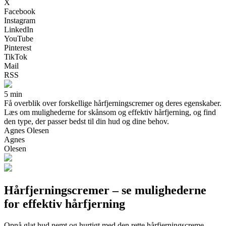
X
Facebook
Instagram
LinkedIn
YouTube
Pinterest
TikTok
Mail
RSS
5 min
Få overblik over forskellige hårfjerningscremer og deres egenskaber.
Læs om mulighederne for skånsom og effektiv hårfjerning, og find
den type, der passer bedst til din hud og dine behov.
Agnes Olesen
Agnes
Olesen
Hårfjerningscremer – se mulighederne
for effektiv hårfjerning
Opnå glat hud nemt og hurtigt med den rette hårfjerningscreme