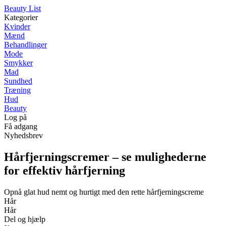
Beauty List
Kategorier
Kvinder
Mænd
Behandlinger
Mode
Smykker
Mad
Sundhed
Træning
Hud
Beauty
Log på
Få adgang
Nyhedsbrev
Hårfjerningscremer – se mulighederne
for effektiv hårfjerning
Opnå glat hud nemt og hurtigt med den rette hårfjerningscreme
Hår
Hår
Del og hjælp