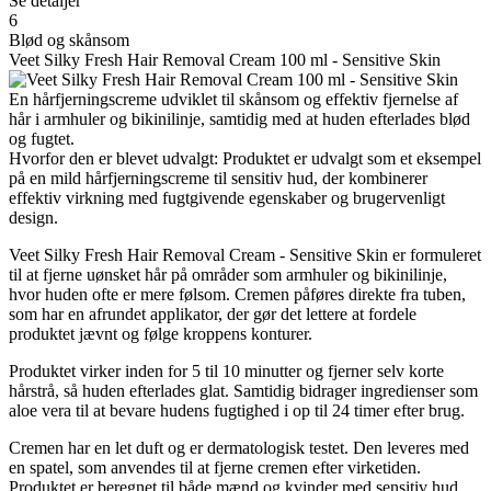
Se detaljer
6
Blød og skånsom
Veet Silky Fresh Hair Removal Cream 100 ml - Sensitive Skin
En hårfjerningscreme udviklet til skånsom og effektiv fjernelse af
hår i armhuler og bikinilinje, samtidig med at huden efterlades blød
og fugtet.
Hvorfor den er blevet udvalgt: Produktet er udvalgt som et eksempel
på en mild hårfjerningscreme til sensitiv hud, der kombinerer
effektiv virkning med fugtgivende egenskaber og brugervenligt
design.
Veet Silky Fresh Hair Removal Cream - Sensitive Skin er formuleret
til at fjerne uønsket hår på områder som armhuler og bikinilinje,
hvor huden ofte er mere følsom. Cremen påføres direkte fra tuben,
som har en afrundet applikator, der gør det lettere at fordele
produktet jævnt og følge kroppens konturer.
Produktet virker inden for 5 til 10 minutter og fjerner selv korte
hårstrå, så huden efterlades glat. Samtidig bidrager ingredienser som
aloe vera til at bevare hudens fugtighed i op til 24 timer efter brug.
Cremen har en let duft og er dermatologisk testet. Den leveres med
en spatel, som anvendes til at fjerne cremen efter virketiden.
Produktet er beregnet til både mænd og kvinder med sensitiv hud.