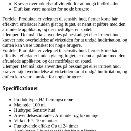
Kræver overholdelse af virketid for at undgå hudirritation
Duft kan være uønsket for nogle brugere
Fordele: Produktet er velegnet til sensitiv hud, fjerner korte hår
effektivt, efterlader huden glat og fugtet, er nemt at påføre med den
afrundede applikator, og der medfølger en spatel.
Ulemper: Det må ikke anvendes på beskadiget eller irriteret hud,
kræver nøje overholdelse af virketiden for at undgå hudirritation, og
duften kan være uønsket for nogle brugere.
Fordele: Produktet er velegnet til sensitiv hud, fjerner korte hår
effektivt, efterlader huden glat og fugtet, er nemt at påføre med den
afrundede applikator, og der medfølger en spatel.
Ulemper: Det må ikke anvendes på beskadiget eller irriteret hud,
kræver nøje overholdelse af virketiden for at undgå hudirritation, og
duften kan være uønsket for nogle brugere.
Specifikationer
Produkttype: Hårfjerningscreme
Mængde: 100 ml
Hudtype: Sensitiv hud
Anvendelsesområder: Armhuler og bikinilinje
Virketid: 5–10 minutter
Fugtgivende effekt: Op til 24 timer