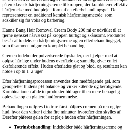
på en klassisk hårfjerningscreme til kroppen, der kombinerer effektiv
hårfjernelse med hudpleje i form af en efterbehandlingsgel. Det
repræsenterer en traditionel kemisk hårfjerningsmetode, som
adskiller sig fra voks og barbering.
Hanne Bang Hair Removal Cream Body 200 ml er udviklet til at
fjerne uønsket hårvækst på kroppen hurtigt og skånsomt. Produktet
består af to dele: en hårfjerningscreme og en efterbehandlingsgel,
som tilsammen udgør en komplet behandling.
Cremen indeholder pulveriserede frøskaller, der hjælper med at
opløse hår lige under hudens overflade og samtidig giver en let
eksfolierende effekt. Huden efterlades glat og blød, og resultatet kan
holde i op til 1–2 uger.
Efter hårfjerningsprocessen anvendes den medfølgende gel, som
genopretter hudens pH-balance og virker kølende og beroligende.
Kombinationen af de to produkter bidrager til en mere behagelig
oplevelse og en glattere hudfornemmelse.
Behandlingen udføres i to trin: først påføres cremen på ren og tør
hud, hvor den virker i cirka fire minutter, hvorefter den skylles af.
Derefter påføres gelen for at pleje huden efter hårfjerningen.
Totrinsbehandling:
Indeholder både hårfjerningscreme og