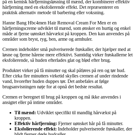
på en kemisk hårfjerningsløsning til mænd, der kombinerer effektiv
hårfjerning med en eksfolierende effekt. Det repræsenterer en
praktisk alternativ metode til barbering eller voksning.
Hanne Bang Hbc4men Hair Removal Cream For Men er en
hårfjerningscreme udviklet til mænd, som ønsker en hurtig og enkel
måde at fjerne uønsket hårvækst på kroppen. Den kan anvendes på
områder som bryst, ryg, ben, arme og armhuler.
Cremen indeholder små pulveriserede frøskaller, der hjælper med at
løsne og fjerne hårene mere effektivt. Samtidig virker frøskallerne let
eksfolierende, så huden efterlades glat og blød efter brug.
Produktet virker på få minutter og skal påføres på ren og tør hud.
Efter cirka fire minutters virketid skylles cremen af under rindende
vand, hvorefter huden duppes tør. Det anbefales at følge
brugsanvisningen nøje for at opnå det bedste resultat.
Cremen er beregnet til brug på kroppen og må ikke anvendes i
ansigtet eller på intime områder.
Til mænd:
Udviklet specifikt til mandlig hårvækst på
kroppen.
Effektiv hårfjerning:
Fjerner uønsket hår på få minutter.
Eksfolierende effekt:
Indeholder pulveriserede frøskaller, der
blidt fjerner døde hudceller.