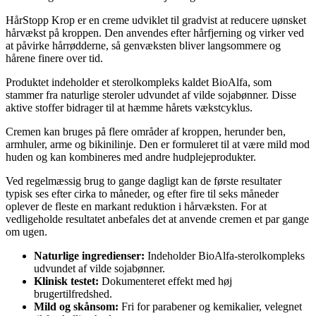
HårStopp Krop er en creme udviklet til gradvist at reducere uønsket
hårvækst på kroppen. Den anvendes efter hårfjerning og virker ved
at påvirke hårrødderne, så genvæksten bliver langsommere og
hårene finere over tid.
Produktet indeholder et sterolkompleks kaldet BioAlfa, som
stammer fra naturlige steroler udvundet af vilde sojabønner. Disse
aktive stoffer bidrager til at hæmme hårets vækstcyklus.
Cremen kan bruges på flere områder af kroppen, herunder ben,
armhuler, arme og bikinilinje. Den er formuleret til at være mild mod
huden og kan kombineres med andre hudplejeprodukter.
Ved regelmæssig brug to gange dagligt kan de første resultater
typisk ses efter cirka to måneder, og efter fire til seks måneder
oplever de fleste en markant reduktion i hårvæksten. For at
vedligeholde resultatet anbefales det at anvende cremen et par gange
om ugen.
Naturlige ingredienser:
Indeholder BioAlfa-sterolkompleks
udvundet af vilde sojabønner.
Klinisk testet:
Dokumenteret effekt med høj
brugertilfredshed.
Mild og skånsom:
Fri for parabener og kemikalier, velegnet