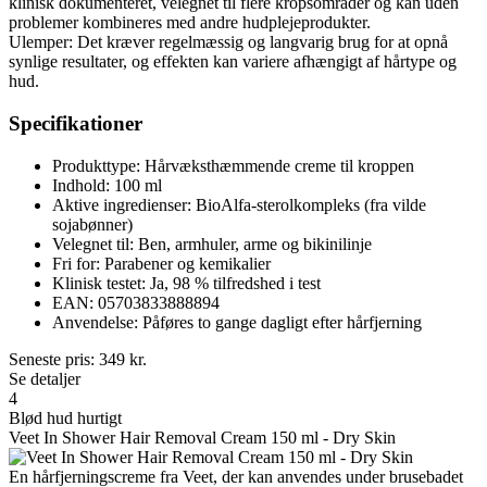
klinisk dokumenteret, velegnet til flere kropsområder og kan uden
problemer kombineres med andre hudplejeprodukter.
Ulemper: Det kræver regelmæssig og langvarig brug for at opnå
synlige resultater, og effekten kan variere afhængigt af hårtype og
hud.
Specifikationer
Produkttype: Hårvæksthæmmende creme til kroppen
Indhold: 100 ml
Aktive ingredienser: BioAlfa-sterolkompleks (fra vilde
sojabønner)
Velegnet til: Ben, armhuler, arme og bikinilinje
Fri for: Parabener og kemikalier
Klinisk testet: Ja, 98 % tilfredshed i test
EAN: 05703833888894
Anvendelse: Påføres to gange dagligt efter hårfjerning
Seneste pris:
349
kr.
Se detaljer
4
Blød hud hurtigt
Veet In Shower Hair Removal Cream 150 ml - Dry Skin
En hårfjerningscreme fra Veet, der kan anvendes under brusebadet