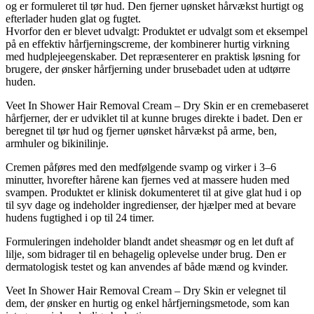
og er formuleret til tør hud. Den fjerner uønsket hårvækst hurtigt og
efterlader huden glat og fugtet.
Hvorfor den er blevet udvalgt: Produktet er udvalgt som et eksempel
på en effektiv hårfjerningscreme, der kombinerer hurtig virkning
med hudplejeegenskaber. Det repræsenterer en praktisk løsning for
brugere, der ønsker hårfjerning under brusebadet uden at udtørre
huden.
Veet In Shower Hair Removal Cream – Dry Skin er en cremebaseret
hårfjerner, der er udviklet til at kunne bruges direkte i badet. Den er
beregnet til tør hud og fjerner uønsket hårvækst på arme, ben,
armhuler og bikinilinje.
Cremen påføres med den medfølgende svamp og virker i 3–6
minutter, hvorefter hårene kan fjernes ved at massere huden med
svampen. Produktet er klinisk dokumenteret til at give glat hud i op
til syv dage og indeholder ingredienser, der hjælper med at bevare
hudens fugtighed i op til 24 timer.
Formuleringen indeholder blandt andet sheasmør og en let duft af
lilje, som bidrager til en behagelig oplevelse under brug. Den er
dermatologisk testet og kan anvendes af både mænd og kvinder.
Veet In Shower Hair Removal Cream – Dry Skin er velegnet til
dem, der ønsker en hurtig og enkel hårfjerningsmetode, som kan