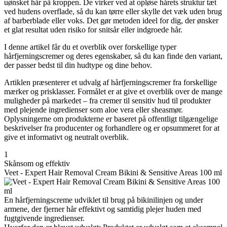
uønsket hår på kroppen. De virker ved at opløse hårets struktur tæt
ved hudens overflade, så du kan tørre eller skylle det væk uden brug
af barberblade eller voks. Det gør metoden ideel for dig, der ønsker
et glat resultat uden risiko for snitsår eller indgroede hår.
I denne artikel får du et overblik over forskellige typer
hårfjerningscremer og deres egenskaber, så du kan finde den variant,
der passer bedst til din hudtype og dine behov.
Artiklen præsenterer et udvalg af hårfjerningscremer fra forskellige
mærker og prisklasser. Formålet er at give et overblik over de mange
muligheder på markedet – fra cremer til sensitiv hud til produkter
med plejende ingredienser som aloe vera eller sheasmør.
Oplysningerne om produkterne er baseret på offentligt tilgængelige
beskrivelser fra producenter og forhandlere og er opsummeret for at
give et informativt og neutralt overblik.
1
Skånsom og effektiv
Veet - Expert Hair Removal Cream Bikini & Sensitive Areas 100 ml
En hårfjerningscreme udviklet til brug på bikinilinjen og under
armene, der fjerner hår effektivt og samtidig plejer huden med
fugtgivende ingredienser.