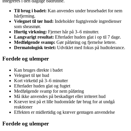
integreres i den daglige badrutine.
Til brug i badet:
Kan anvendes under brusebadet for nem
hårfjerning.
Velegnet til tør hud:
Indeholder fugtgivende ingredienser
som sheasmør.
Hurtig virkning:
Fjerner hår på 3–6 minutter.
Langvarigt resultat:
Efterlader huden glat i op til 7 dage.
Medfølgende svamp:
Gør påføring og fjernelse lettere.
Dermatologisk testet:
Udviklet med fokus på hudtolerance.
Fordele og ulemper
Kan bruges direkte i badet
Velegnet til tør hud
Kort virketid på 3–6 minutter
Efterlader huden glat og fugtet
Medfølgende svamp for nem påføring
Må ikke anvendes på beskadiget eller irriteret hud
Kræver test på et lille hudområde før brug for at undgå
reaktioner
Effekten er midlertidig og kræver gentagen anvendelse
Fordele og ulemper