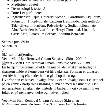
Applikator: Afrundet spids for jævn påføring
Medfølger: Spatel
Dermatologisk testet: Ja
Duft: Let parfumeret
Ingredienser: Aqua, Cetearyl Alcohol, Paraffinum Liquidum,
Potassium Thioglycolate, Calcium Hydroxide, Ceteareth-20,
Talc, Glycerin, Parfum, Polyethylene, Sodium Gluconate,
Aloe Barbadensis Leaf Juice, Hexyl Cinnamal, Linalool,
Citric Acid, Potassium Sorbate, Sodium Benzoate
Seneste pris:
89
kr.
Se detaljer
7
Skånsom hårfjerning
Veet - Men Hair Removal Cream Sensitive Skin - 200 ml
En hårfjerningscreme udviklet til mænd, der ønsker en hurtig og
skånsom måde at fjerne uønsket hårvækst på. Formlen er tilpasset
sensitiv hud og efterlader huden glat i op til en uge.
Hvorfor den er blevet udvalgt: Produktet er udvalgt som et eksempel
på en kemisk hårfjerningsløsning til mænd med sensitiv hud. Det
repræsenterer en alternativ metode til barbering og voksning, hvor
fokus er på nem anvendelse og hudvenlighed.
Veet Men Hair Removal Cream Sensitive Skin er en
hårfjerningscreme designet til at fjerne uønsket hår hurtigt og