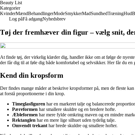
Beauty List
Kategorier
Kvinder
Mænd
Behandlinger
Mode
Smykker
Mad
Sundhed
Træning
Hud
B
Log på
Få adgang
Nyhedsbrev
Tøj der fremhæver din figur – vælg snit, d
At finde tøj, der virkelig klæder dig, handler ikke om at følge de nyeste
der får dig til at føle dig både komfortabel og selvsikker. Her får du en
Kend din kropsform
Der findes mange måder at beskrive kropsformer på, men de fleste kan g
at forstå proportionerne i din krop.
Timeglasfiguren
har en markeret talje og balancerede proportio
Pæreformen
har smallere skuldre og en bredere hofte.
Æbleformen
har mere fylde omkring maven og en mindre marker
Rektanglen
har en mere lige silhuet uden tydelig talje.
Omvendt trekant
har brede skuldre og smallere hofter.