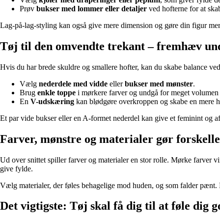
Prøv
bukser med lommer eller detaljer
ved hofterne for at sk
Lag-på-lag-styling kan også give mere dimension og gøre din figur mer
Tøj til den omvendte trekant – fremhæv u
Hvis du har brede skuldre og smallere hofter, kan du skabe balance ved
Vælg
nederdele med vidde
eller
bukser med mønster
.
Brug
enkle toppe
i mørkere farver og undgå for meget volumen 
En
V-udskæring
kan blødgøre overkroppen og skabe en mere ha
Et par vide bukser eller en A-formet nederdel kan give et feminint og a
Farver, mønstre og materialer gør forskell
Ud over snittet spiller farver og materialer en stor rolle. Mørke farver
give fylde.
Vælg materialer, der føles behagelige mod huden, og som falder pænt. Et g
Det vigtigste: Tøj skal få dig til at føle dig g