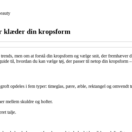
eauty
er klæder din kropsform
 trends, men om at forstå din kropsform og vælge snit, der fremhæver dine
 guide til, hvordan du kan vælge tøj, der passer til netop din kropsform –
roft opdeles i fem typer: timeglas, pære, æble, rektangel og omvendt t
ner mellem skuldre og hofter.
et talje.