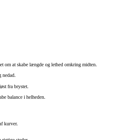
det om at skabe længde og lethed omkring midten.
g nedad.
st fra brystet.
abe balance i helheden.
af kurver.
 rigtige steder.