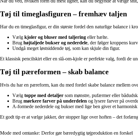
Når du ved, hvilken form du mest ligner, kan du begynde at vælge snit,
Tøj til timeglasfiguren – fremhæv taljen
Har du en timeglasfigur, er din største fordel den naturlige balance i k
Vælg
kjoler og bluser med taljering
eller bælte.
Brug
højtaljede bukser og nederdele
, der følger kroppens kurv
Undgå meget løstsiddende tøj, som kan skjule din figur.
Et klassisk pencilskirt eller en slå-om-kjole er perfekte valg, fordi de u
Tøj til pæreformen – skab balance
Hvis du har en pæreform, kan du med fordel skabe balance mellem o
Vælg
toppe med detaljer
som mønstre, pufærmer eller bådudsk
Brug
mørkere farver på underdelen
og lysere farver på overde
A-formede nederdele og bukser med lige ben giver et harmonisk
Et godt tip er at vælge jakker, der stopper lige over hoften – det forlæn
Mode med omtanke: Derfor gør bæredygtig tøjproduktion en forskel