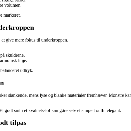
abe volumen.
e markeret.
nderkroppen
 at give mere fokus til underkroppen.
på skuldrene.
rmonisk linje.
fbalanceret udtryk.
en
 virker slankende, mens lyse og blanke materialer fremhæver. Mønstre kan
odt snit i et kvalitetsstof kan gøre selv et simpelt outfit elegant.
odt tilpas