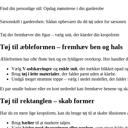
Find din personlige stil: Opdag mønstrene i din garderobe
Sæsonskift i garderoben: Sådan opbevarer du dit tøj uden for sæsonen
Tøj der fremhæver din figur – vælg snit, der klæder din kropsform
Tøj til æbleformen – fremhæv ben og hals
Æbleformen har ofte flotte ben og en fyldigere overkrop. Her handler 
Vælg
V-udskæringer
og
enkle snit
, der trækker blikket opad o
Brug
tøj i lette materialer
, der falder pænt uden at klæbe.
Undgå meget stramme toppe – vælg i stedet modeller, der falder lø
Et par smalle bukser eller en kort nederdel kan fremhæve benene og sk
Tøj til rektanglen – skab former
Har du en mere lige kropsform, kan du bruge tøj til at skabe illusionen 
Brug
bælter
til at markere taljen.
Vælg
kjoler med draperinger eller peplum
, som giver fylde de