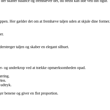
 der skaber balance og fremhæver det, du bedst kan lide ved din figur.
roppen. Her gælder det om at fremhæve taljen uden at skjule dine former.
er.
nderstreger taljen og skaber en elegant silhuet.
ver- og underkrop ved at trække opmærksomheden opad.
æring.
len.
 udtryk.
ger benene og giver en flot proportion.