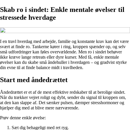
Skab ro i sindet: Enkle mentale øvelser til
stressede hverdage
I en travl hverdag med arbejde, familie og konstante krav kan det være
svært at finde ro. Tankerne kører i ring, kroppen spænder op, og selv
små udfordringer kan føles overvældende. Men ro i sindet behøver
ikke kræve lange retreats eller dyre kurser. Med få, enkle mentale
øvelser kan du skabe små åndehuller i hverdagen – og gradvist styrke
din evne til at finde balance midt i travlheden.
Start med åndedrættet
Åndedrættet er et af de mest effektive redskaber til at berolige sindet.
Når du trækker vejret roligt og dybt, sender du signal til kroppen om,
at den kan slappe af. Det sænker pulsen, dæmper stresshormoner og
hjælper dig med at blive mere nærværende.
Prøv denne enkle øvelse:
Sæt dig behageligt med ret ryg.