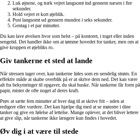
Luk øjnene, og træk vejret langsomt ind gennem næsen i fire
sekunder.
Hold vejret et kort øjeblik.
Pust langsomt ud gennem munden i seks sekunder.
Gentag i et par minutter.
Du kan lave øvelsen hvor som helst – på kontoret, i toget eller inden
sengetid. Det handler ikke om at tømme hovedet for tanker, men om at
give kroppen et øjebliks ro.
Giv tankerne et sted at lande
Når stressen tager over, kan tankerne føles som en uendelig strøm. En
effektiv måde at skabe overblik på er at skrive dem ned. Det kan være
alt fra bekymringer til opgaver, du skal huske. Når tankerne får form på
papir, mister de ofte noget af deres kraft.
Prøv at sætte fem minutter af hver dag til at skrive frit – uden at
redigere eller vurdere. Det kan hjælpe dig med at se mønstre i dine
tanker og give en følelse af lettelse. Mange oplever, at det bliver lettere
at give slip, når tankerne ikke længere kun findes i hovedet.
Øv dig i at være til stede