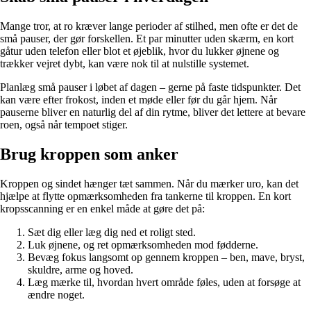
Mange tror, at ro kræver lange perioder af stilhed, men ofte er det de
små pauser, der gør forskellen. Et par minutter uden skærm, en kort
gåtur uden telefon eller blot et øjeblik, hvor du lukker øjnene og
trækker vejret dybt, kan være nok til at nulstille systemet.
Planlæg små pauser i løbet af dagen – gerne på faste tidspunkter. Det
kan være efter frokost, inden et møde eller før du går hjem. Når
pauserne bliver en naturlig del af din rytme, bliver det lettere at bevare
roen, også når tempoet stiger.
Brug kroppen som anker
Kroppen og sindet hænger tæt sammen. Når du mærker uro, kan det
hjælpe at flytte opmærksomheden fra tankerne til kroppen. En kort
kropsscanning er en enkel måde at gøre det på:
Sæt dig eller læg dig ned et roligt sted.
Luk øjnene, og ret opmærksomheden mod fødderne.
Bevæg fokus langsomt op gennem kroppen – ben, mave, bryst,
skuldre, arme og hoved.
Læg mærke til, hvordan hvert område føles, uden at forsøge at
ændre noget.