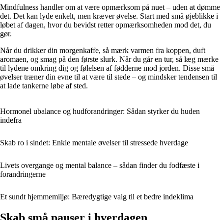
Mindfulness handler om at være opmærksom på nuet – uden at dømme
det. Det kan lyde enkelt, men kræver øvelse. Start med små øjeblikke i
løbet af dagen, hvor du bevidst retter opmærksomheden mod det, du
gør.
Når du drikker din morgenkaffe, så mærk varmen fra koppen, duft
aromaen, og smag på den første slurk. Når du går en tur, så læg mærke
til lydene omkring dig og følelsen af fødderne mod jorden. Disse små
øvelser træner din evne til at være til stede – og mindsker tendensen til
at lade tankerne løbe af sted.
Hormonel ubalance og hudforandringer: Sådan styrker du huden
indefra
Skab ro i sindet: Enkle mentale øvelser til stressede hverdage
Livets overgange og mental balance – sådan finder du fodfæste i
forandringerne
Et sundt hjemmemiljø: Bæredygtige valg til et bedre indeklima
Skab små pauser i hverdagen