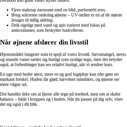
Derimod kan gode vaner styrke huden:
Fjern makeup nænsomt med en blid, parfumefri rens.
Brug solcreme omkring øjnene – UV-stråler er en af de største
årsager til tidlig aldring.
Drik rigeligt med vand og spis varieret med fokus på
antioxidanter, som beskytter hudcellerne.
Når øjnene afslører din livsstil
Øjenområdet fungerer som et spejl af vores livsstil. Søvnmangel, stress
og usunde vaner sætter sig hurtigt som synlige tegn, men det betyder
også, at forbedringer kan ses relativt hurtigt, når vi ændrer kurs.
En uge med bedre søvn, mere ro og god fugtpleje kan ofte gøre en
markant forskel. Huden får glød, hævelser mindskes, og øjnene ser
mere vågne ud.
Det handler ikke om at fjerne alle tegn på træthed, men om at skabe
balance – både i kroppen og i huden. Når du passer på dig selv, viser
det sig også i dit blik.