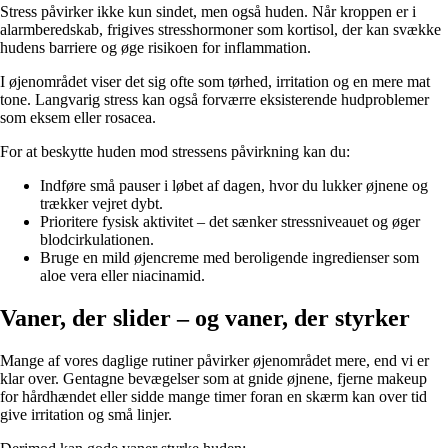
Stress påvirker ikke kun sindet, men også huden. Når kroppen er i
alarmberedskab, frigives stresshormoner som kortisol, der kan svække
hudens barriere og øge risikoen for inflammation.
I øjenområdet viser det sig ofte som tørhed, irritation og en mere mat
tone. Langvarig stress kan også forværre eksisterende hudproblemer
som eksem eller rosacea.
For at beskytte huden mod stressens påvirkning kan du:
Indføre små pauser i løbet af dagen, hvor du lukker øjnene og
trækker vejret dybt.
Prioritere fysisk aktivitet – det sænker stressniveauet og øger
blodcirkulationen.
Bruge en mild øjencreme med beroligende ingredienser som
aloe vera eller niacinamid.
Vaner, der slider – og vaner, der styrker
Mange af vores daglige rutiner påvirker øjenområdet mere, end vi er
klar over. Gentagne bevægelser som at gnide øjnene, fjerne makeup
for hårdhændet eller sidde mange timer foran en skærm kan over tid
give irritation og små linjer.