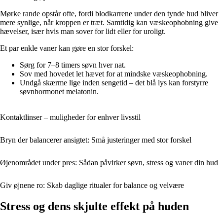
Mørke rande opstår ofte, fordi blodkarrene under den tynde hud bliver
mere synlige, når kroppen er træt. Samtidig kan væskeophobning give
hævelser, især hvis man sover for lidt eller for uroligt.
Et par enkle vaner kan gøre en stor forskel:
Sørg for 7–8 timers søvn hver nat.
Sov med hovedet let hævet for at mindske væskeophobning.
Undgå skærme lige inden sengetid – det blå lys kan forstyrre
søvnhormonet melatonin.
Kontaktlinser – muligheder for enhver livsstil
Bryn der balancerer ansigtet: Små justeringer med stor forskel
Øjenområdet under pres: Sådan påvirker søvn, stress og vaner din hud
Giv øjnene ro: Skab daglige ritualer for balance og velvære
Stress og dens skjulte effekt på huden