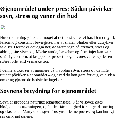
Øjenområdet under pres: Sådan påvirker
søvn, stress og vaner din hud
Huden omkring øjnene er noget af det mest sarte, vi har. Den er tynd,
følsom og konstant i bevægelse, når vi smiler, blinker eller udtrykker
følelser. Derfor er det også her, de første tegn på træthed, stress og
aldring ofte viser sig. Mørke rande, hævelser og fine linjer kan være
små signaler om, at kroppen er presset – og at vores vaner spiller en
større rolle, end vi måske tror.
I denne artikel ser vi nærmere på, hvordan søvn, stress og daglige
rutiner påvirker øjenområdet – og hvad du kan gøre for at give huden
omkring øjnene de bedste betingelser.
Søvnens betydning for øjenområdet
Søvn er kroppens naturlige reparationsfase. Når vi sover, øges
blodgennemstrømningen, og huden får mulighed for at gendanne fugt
og elasticitet. Manglende søvn forstyrrer denne proces og kan hurtigt
ses omkring øjnene.