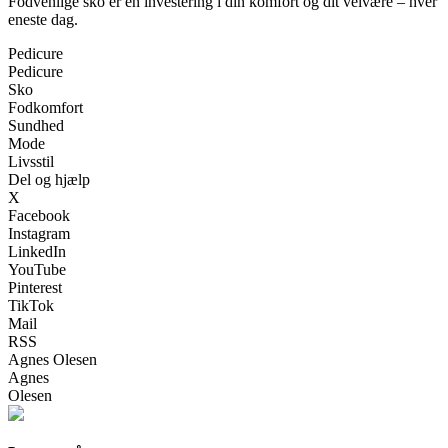
Fodvenlige sko er en investering i din komfort og dit velvære – hver
eneste dag.
Pedicure
Pedicure
Sko
Fodkomfort
Sundhed
Mode
Livsstil
Del og hjælp
X
Facebook
Instagram
LinkedIn
YouTube
Pinterest
TikTok
Mail
RSS
Agnes Olesen
Agnes
Olesen