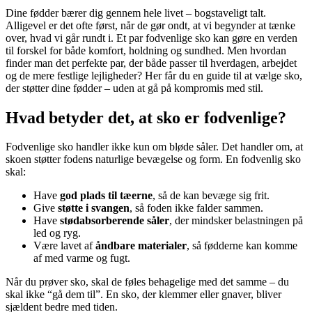
Dine fødder bærer dig gennem hele livet – bogstaveligt talt.
Alligevel er det ofte først, når de gør ondt, at vi begynder at tænke
over, hvad vi går rundt i. Et par fodvenlige sko kan gøre en verden
til forskel for både komfort, holdning og sundhed. Men hvordan
finder man det perfekte par, der både passer til hverdagen, arbejdet
og de mere festlige lejligheder? Her får du en guide til at vælge sko,
der støtter dine fødder – uden at gå på kompromis med stil.
Hvad betyder det, at sko er fodvenlige?
Fodvenlige sko handler ikke kun om bløde såler. Det handler om, at
skoen støtter fodens naturlige bevægelse og form. En fodvenlig sko
skal:
Have
god plads til tæerne
, så de kan bevæge sig frit.
Give
støtte i svangen
, så foden ikke falder sammen.
Have
stødabsorberende såler
, der mindsker belastningen på
led og ryg.
Være lavet af
åndbare materialer
, så fødderne kan komme
af med varme og fugt.
Når du prøver sko, skal de føles behagelige med det samme – du
skal ikke “gå dem til”. En sko, der klemmer eller gnaver, bliver
sjældent bedre med tiden.