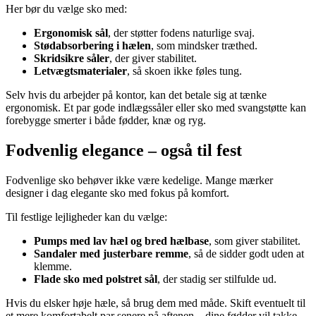
Her bør du vælge sko med:
Ergonomisk sål
, der støtter fodens naturlige svaj.
Stødabsorbering i hælen
, som mindsker træthed.
Skridsikre såler
, der giver stabilitet.
Letvægtsmaterialer
, så skoen ikke føles tung.
Selv hvis du arbejder på kontor, kan det betale sig at tænke
ergonomisk. Et par gode indlægssåler eller sko med svangstøtte kan
forebygge smerter i både fødder, knæ og ryg.
Fodvenlig elegance – også til fest
Fodvenlige sko behøver ikke være kedelige. Mange mærker
designer i dag elegante sko med fokus på komfort.
Til festlige lejligheder kan du vælge:
Pumps med lav hæl og bred hælbase
, som giver stabilitet.
Sandaler med justerbare remme
, så de sidder godt uden at
klemme.
Flade sko med polstret sål
, der stadig ser stilfulde ud.
Hvis du elsker høje hæle, så brug dem med måde. Skift eventuelt til
et mere komfortabelt par senere på aftenen – dine fødder vil takke