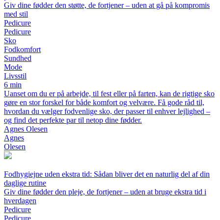
Giv dine fødder den støtte, de fortjener – uden at gå på kompromis
med stil
Pedicure
Pedicure
Sko
Fodkomfort
Sundhed
Mode
Livsstil
6 min
Uanset om du er på arbejde, til fest eller på farten, kan de rigtige sko
gøre en stor forskel for både komfort og velvære. Få gode råd til,
hvordan du vælger fodvenlige sko, der passer til enhver lejlighed –
og find det perfekte par til netop dine fødder.
Agnes Olesen
Agnes
Olesen
Fodhygiejne uden ekstra tid: Sådan bliver det en naturlig del af din
daglige rutine
Giv dine fødder den pleje, de fortjener – uden at bruge ekstra tid i
hverdagen
Pedicure
Pedicure