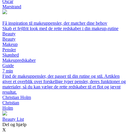
Oscar
Marstrand
Få inspiration til makeuppensler, der matcher dine behov
Skab et fejlfrit look med de rette redskaber i din makeup-rutine
Beauty
Beauty
Makeup
Pensler
Skønhed
Makeupredskaber
Guide
7 min
Find de makeuppensler, der passer til din rutine og stil. Artiklen
giver et overblik over forskellige typer pensler, deres funktioner og
materialer, så du kan vælge de rette redskaber til et flot og jævnt
resultat.
Christian Holm
Christian
Holm
Beauty List
Del og hjælp
X