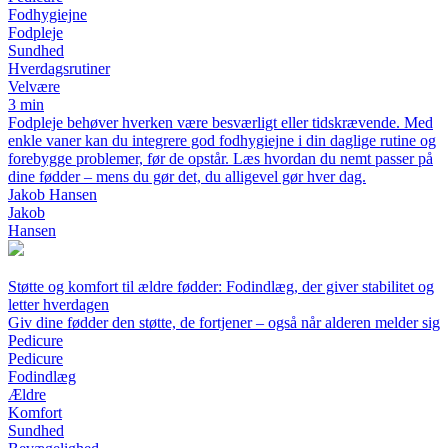
Fodhygiejne
Fodpleje
Sundhed
Hverdagsrutiner
Velvære
3 min
Fodpleje behøver hverken være besværligt eller tidskrævende. Med
enkle vaner kan du integrere god fodhygiejne i din daglige rutine og
forebygge problemer, før de opstår. Læs hvordan du nemt passer på
dine fødder – mens du gør det, du alligevel gør hver dag.
Jakob Hansen
Jakob
Hansen
Støtte og komfort til ældre fødder: Fodindlæg, der giver stabilitet og
letter hverdagen
Giv dine fødder den støtte, de fortjener – også når alderen melder sig
Pedicure
Pedicure
Fodindlæg
Ældre
Komfort
Sundhed