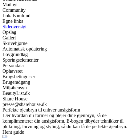
Mailnyt
Community
Lokalsamfund
Egne links
Sideoversigt
Opslag
Galleri
Skrivehjørne
Automatisk opdatering
Lovgrundlag
Sporingselementer
Persondata
Ophavsret
Brugsbetingelser
Brugeradgang
Miljøhensyn
BeautyList.dk
Share House
presse@sharehouse.dk
Perfekte øjenbryn til enhver ansigtsform
Lær hvordan du former og plejer dine øjenbryn, så de
komplimenterer din ansigtsform. E-bogen tilbyder teknikker til
plukning, farvning og styling, så du kan få de perfekte øjenbryn.
Hent guide