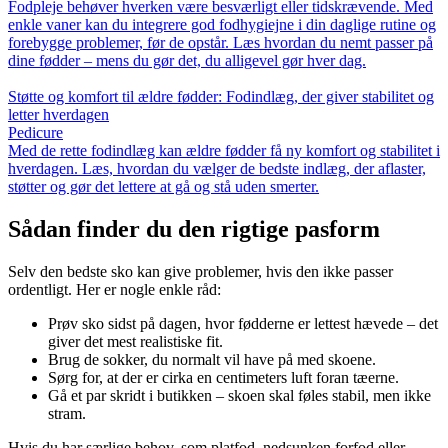
Fodpleje behøver hverken være besværligt eller tidskrævende. Med
enkle vaner kan du integrere god fodhygiejne i din daglige rutine og
forebygge problemer, før de opstår. Læs hvordan du nemt passer på
dine fødder – mens du gør det, du alligevel gør hver dag.
Støtte og komfort til ældre fødder: Fodindlæg, der giver stabilitet og
letter hverdagen
Pedicure
Med de rette fodindlæg kan ældre fødder få ny komfort og stabilitet i
hverdagen. Læs, hvordan du vælger de bedste indlæg, der aflaster,
støtter og gør det lettere at gå og stå uden smerter.
Sådan finder du den rigtige pasform
Selv den bedste sko kan give problemer, hvis den ikke passer
ordentligt. Her er nogle enkle råd:
Prøv sko sidst på dagen, hvor fødderne er lettest hævede – det
giver det mest realistiske fit.
Brug de sokker, du normalt vil have på med skoene.
Sørg for, at der er cirka en centimeters luft foran tæerne.
Gå et par skridt i butikken – skoen skal føles stabil, men ikke
stram.
Hvis du har særlige behov, som platfod, nedsunken forfod eller