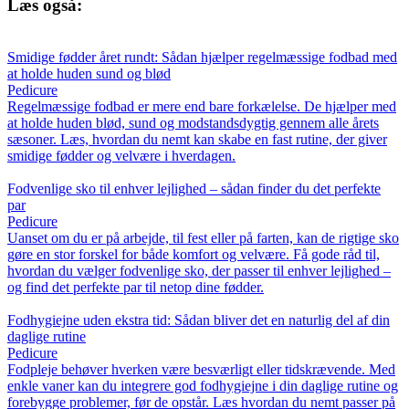
Læs også:
Smidige fødder året rundt: Sådan hjælper regelmæssige fodbad med
at holde huden sund og blød
Pedicure
Regelmæssige fodbad er mere end bare forkælelse. De hjælper med
at holde huden blød, sund og modstandsdygtig gennem alle årets
sæsoner. Læs, hvordan du nemt kan skabe en fast rutine, der giver
smidige fødder og velvære i hverdagen.
Fodvenlige sko til enhver lejlighed – sådan finder du det perfekte
par
Pedicure
Uanset om du er på arbejde, til fest eller på farten, kan de rigtige sko
gøre en stor forskel for både komfort og velvære. Få gode råd til,
hvordan du vælger fodvenlige sko, der passer til enhver lejlighed –
og find det perfekte par til netop dine fødder.
Fodhygiejne uden ekstra tid: Sådan bliver det en naturlig del af din
daglige rutine
Pedicure
Fodpleje behøver hverken være besværligt eller tidskrævende. Med
enkle vaner kan du integrere god fodhygiejne i din daglige rutine og
forebygge problemer, før de opstår. Læs hvordan du nemt passer på