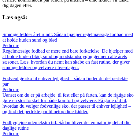
dig dagen efter.
Læs også:
Smidige fødder året rundt: Sådan hjælper regelmæssige fodbad med
at holde huden sund og blød
Pedicure
Regelmæssige fodbad er mere end bare forkælelse. De hjælper med
at holde huden blød, sund og modstandsdygtig gennem alle årets
sæsoner. Læs, hvordan du nemt kan skabe en fast rutine, der giver
smidige fødder og velvære i hverdagen.
Fodvenlige sko til enhver lejlighed – sådan finder du det perfekte
par
Pedicure
Uanset om du er på arbejde, til fest eller på farten, kan de rigtige sko
gøre en stor forskel for både komfort og velvære. Få gode råd til,
hvordan du vælger fodvenlige sko, der passer til enhver lejlighed –
og find det perfekte par til netop dine fødder.
Fodhygiejne uden ekstra tid: Sådan bliver det en naturlig del af din
daglige rutine
Pedicure