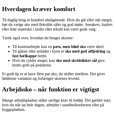
Hverdagen kræver komfort
Til daglig brug er komfort altafgørende. Hvis du går eller står meget,
bør du vælge sko med fleksible såler og god støtte. Sneakers, loafers
eller lette snøresko i læder eller tekstil kan være gode valg.
Tænk også over, hvordan du bruger skoene:
Til kontorarbejde kan en
pæn, men blød sko
være ideel.
Til gåture eller ærinder i byen er
sko med god affjedring
og
fast hælkappe
bedst.
Hvis du cykler meget, kan
sko med skridsikker sål
give
bedre greb på pedalerne.
Et godt tip er at have flere par sko, du skifter imellem. Det giver
fødderne variation og forlænger skoenes levetid.
Arbejdssko – når funktion er vigtigst
Mange arbejdspladser stiller særlige krav til fodtøj. Det gælder især,
hvis du står op hele dagen, arbejder i sundhedssektoren eller på
byggepladsen.