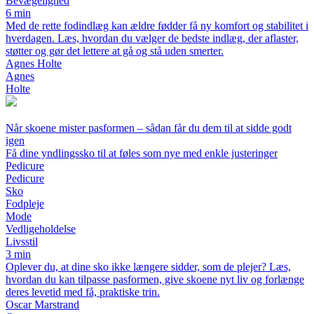
Bevægelighed
6 min
Med de rette fodindlæg kan ældre fødder få ny komfort og stabilitet i
hverdagen. Læs, hvordan du vælger de bedste indlæg, der aflaster,
støtter og gør det lettere at gå og stå uden smerter.
Agnes Holte
Agnes
Holte
Når skoene mister pasformen – sådan får du dem til at sidde godt
igen
Få dine yndlingssko til at føles som nye med enkle justeringer
Pedicure
Pedicure
Sko
Fodpleje
Mode
Vedligeholdelse
Livsstil
3 min
Oplever du, at dine sko ikke længere sidder, som de plejer? Læs,
hvordan du kan tilpasse pasformen, give skoene nyt liv og forlænge
deres levetid med få, praktiske trin.
Oscar Marstrand