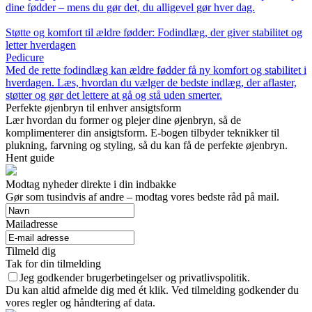
dine fødder – mens du gør det, du alligevel gør hver dag.
Støtte og komfort til ældre fødder: Fodindlæg, der giver stabilitet og
letter hverdagen
Pedicure
Med de rette fodindlæg kan ældre fødder få ny komfort og stabilitet i
hverdagen. Læs, hvordan du vælger de bedste indlæg, der aflaster,
støtter og gør det lettere at gå og stå uden smerter.
Perfekte øjenbryn til enhver ansigtsform
Lær hvordan du former og plejer dine øjenbryn, så de
komplimenterer din ansigtsform. E-bogen tilbyder teknikker til
plukning, farvning og styling, så du kan få de perfekte øjenbryn.
Hent guide
Modtag nyheder direkte i din indbakke
Gør som tusindvis af andre – modtag vores bedste råd på mail.
Mailadresse
Tilmeld dig
Tak for din tilmelding
Jeg godkender brugerbetingelser og privatlivspolitik.
Du kan altid afmelde dig med ét klik. Ved tilmelding godkender du
vores regler og håndtering af data.