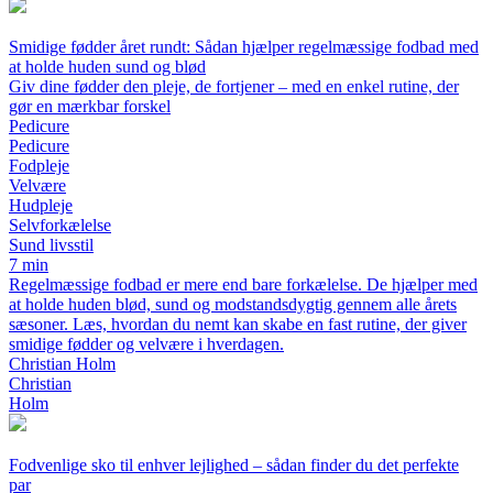
Smidige fødder året rundt: Sådan hjælper regelmæssige fodbad med
at holde huden sund og blød
Giv dine fødder den pleje, de fortjener – med en enkel rutine, der
gør en mærkbar forskel
Pedicure
Pedicure
Fodpleje
Velvære
Hudpleje
Selvforkælelse
Sund livsstil
7 min
Regelmæssige fodbad er mere end bare forkælelse. De hjælper med
at holde huden blød, sund og modstandsdygtig gennem alle årets
sæsoner. Læs, hvordan du nemt kan skabe en fast rutine, der giver
smidige fødder og velvære i hverdagen.
Christian Holm
Christian
Holm
Fodvenlige sko til enhver lejlighed – sådan finder du det perfekte
par