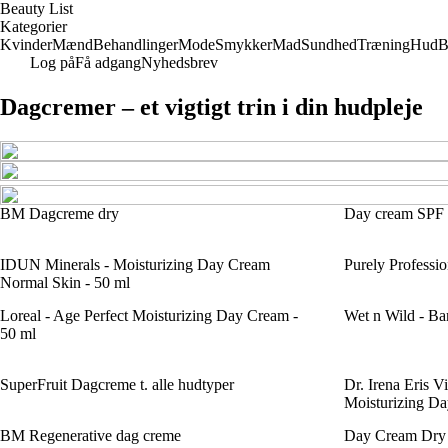
Beauty List
Kategorier
Kvinder
Mænd
Behandlinger
Mode
Smykker
Mad
Sundhed
Træning
Hud
B
Log på
Få adgang
Nyhedsbrev
Dagcremer – et vigtigt trin i din hudpleje
BM Dagcreme dry
Day cream SPF
IDUN Minerals - Moisturizing Day Cream
Purely Professi
Normal Skin - 50 ml
Loreal - Age Perfect Moisturizing Day Cream -
Wet n Wild - Ba
50 ml
SuperFruit Dagcreme t. alle hudtyper
Dr. Irena Eris V
Moisturizing Da
BM Regenerative dag creme
Day Cream Dry 