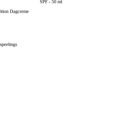
SPF - 50 ml
trition Dagcreme
tspeelings